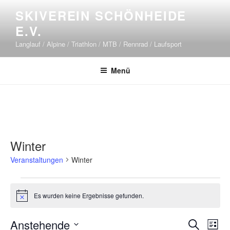
Zum
SKIVEREIN SCHÖNHEIDE
Inhalt
E.V.
springen
Langlauf / Alpine / Triathlon / MTB / Rennrad / Laufsport
Menü
Winter
Veranstaltungen
Winter
Veranstaltungen
Es wurden keine Ergebnisse gefunden.
H
i
n
V
V
Anstehende
S
w
L