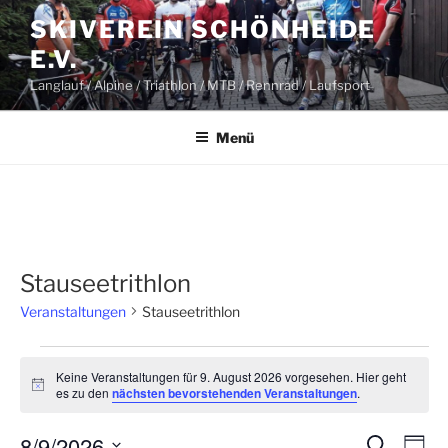
Zum
SKIVEREIN SCHÖNHEIDE
Inhalt
E.V.
springen
Langlauf / Alpine / Triathlon / MTB / Rennrad / Laufsport
Menü
Stauseetrithlon
Veranstaltungen
Stauseetrithlon
Veranstaltungen
Keine Veranstaltungen für 9. August 2026 vorgesehen. Hier geht
für
H
es zu den
nächsten bevorstehenden Veranstaltungen
.
i
9.
n
8/9/2026
w
August
V
V
S