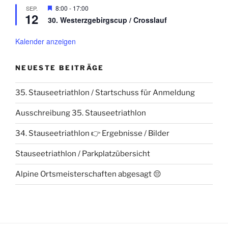
H
8:00
-
17:00
SEP.
12
e
30. Westerzgebirgscup / Crosslauf
r
v
o
Kalender anzeigen
r
g
e
NEUESTE BEITRÄGE
h
o
b
35. Stauseetriathlon / Startschuss für Anmeldung
e
n
Ausschreibung 35. Stauseetriathlon
34. Stauseetriathlon 👉 Ergebnisse / Bilder
Stauseetriathlon / Parkplatzübersicht
Alpine Ortsmeisterschaften abgesagt 😔