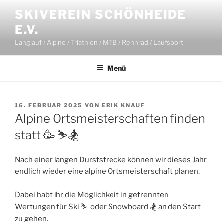
Zum
SKIVEREIN SCHÖNHEIDE
Inhalt
E.V.
springen
Langlauf / Alpine / Triathlon / MTB / Rennrad / Laufsport
Menü
VERÖFFENTLICHT
16. FEBRUAR 2025
VON
ERIK KNAUF
AM
Alpine Ortsmeisterschaften finden
statt 🥳 ⛷️🏂
Nach einer langen Durststrecke können wir dieses Jahr
endlich wieder eine alpine Ortsmeisterschaft planen.
Dabei habt ihr die Möglichkeit in getrennten
Wertungen für Ski ⛷️ oder Snowboard 🏂 an den Start
zu gehen.