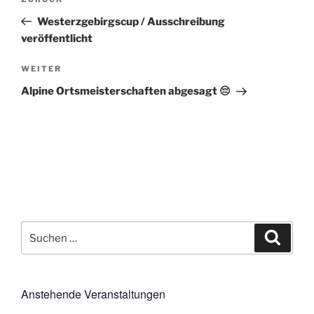
Vorheriger
Beitrag
Westerzgebirgscup / Ausschreibung
veröffentlicht
Nächster
WEITER
Beitrag
Alpine Ortsmeisterschaften abgesagt 😔
Suchen
Suche
nach:
Anstehende Veranstaltungen