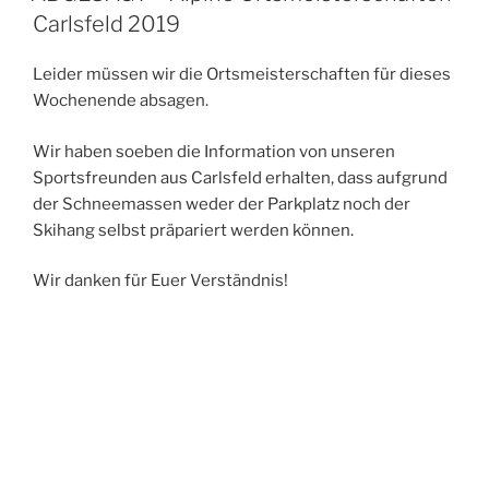
Carlsfeld 2019
Leider müssen wir die Ortsmeisterschaften für dieses
Wochenende absagen.
Wir haben soeben die Information von unseren
Sportsfreunden aus Carlsfeld erhalten, dass aufgrund
der Schneemassen weder der Parkplatz noch der
Skihang selbst präpariert werden können.
Wir danken für Euer Verständnis!
VERÖFFENTLICHT
4. JANUAR 2019
AM
Apline Ortsmeisterschaften 2019