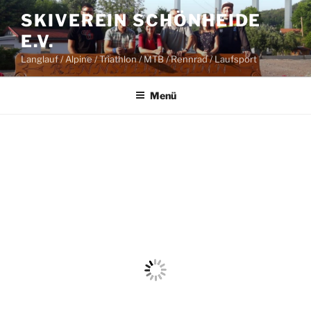
Zum
SKIVEREIN SCHÖNHEIDE
Inhalt
E.V.
springen
Langlauf / Alpine / Triathlon / MTB / Rennrad / Laufsport
Menü