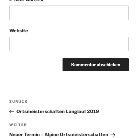
Website
Beitragsnavigation
Vorheriger
ZURÜCK
Beitrag
Ortsmeisterschaften Langlauf 2019
Nächster
WEITER
Beitrag
Neuer Termin – Alpine Ortsmeisterschaften