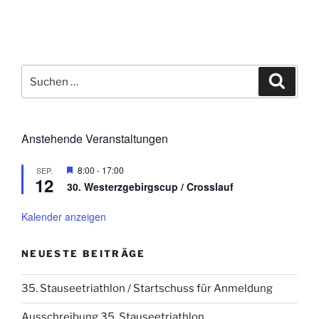
Suchen
Suche
nach:
Anstehende Veranstaltungen
H
8:00
-
17:00
SEP.
12
e
30. Westerzgebirgscup / Crosslauf
r
v
o
Kalender anzeigen
r
g
e
NEUESTE BEITRÄGE
h
o
b
35. Stauseetriathlon / Startschuss für Anmeldung
e
n
Ausschreibung 35. Stauseetriathlon