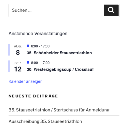
Suchen
Suche
nach:
Anstehende Veranstaltungen
H
8:00
-
17:00
AUG.
8
e
35. Schönheider Stauseetriathlon
r
v
H
8:00
-
17:00
SEP.
o
12
e
r
30. Westerzgebirgscup / Crosslauf
r
g
v
e
o
Kalender anzeigen
h
r
o
g
b
e
e
NEUESTE BEITRÄGE
h
n
o
b
35. Stauseetriathlon / Startschuss für Anmeldung
e
n
Ausschreibung 35. Stauseetriathlon