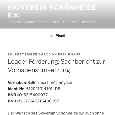
Zum
SKIVEREIN SCHÖNHEIDE
Inhalt
E.V.
springen
Langlauf / Alpine / Triathlon / MTB / Rennrad / Laufsport
Menü
VERÖFFENTLICHT
15. SEPTEMBER 2022
VON
ERIK KNAUF
AM
Leader Förderung: Sachbericht zur
Vorhabensumsetzung
Vorhaben
: Rollen machen’s möglich
Ident-Nr
.: 512021014101LDR
BNR 10
: 5215400037
BNR 15
: 276145215400097
Der Wunsch des Skiverein Schönheide e.V. auch ohne