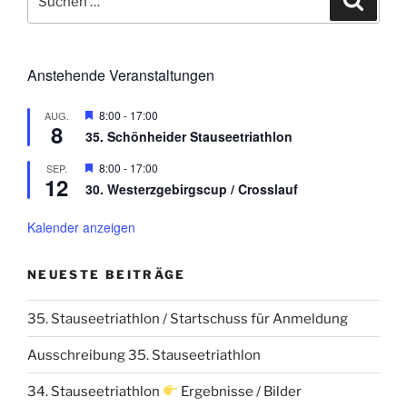
nach:
Anstehende Veranstaltungen
H
8:00
-
17:00
AUG.
8
e
35. Schönheider Stauseetriathlon
r
v
H
8:00
-
17:00
SEP.
o
12
e
r
30. Westerzgebirgscup / Crosslauf
r
g
v
e
o
Kalender anzeigen
h
r
o
g
b
e
e
NEUESTE BEITRÄGE
h
n
o
b
35. Stauseetriathlon / Startschuss für Anmeldung
e
n
Ausschreibung 35. Stauseetriathlon
34. Stauseetriathlon
Ergebnisse / Bilder