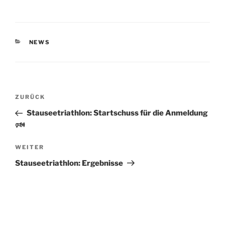
KATEGORIEN
NEWS
Beitragsnavigation
Vorheriger
ZURÜCK
Beitrag
Stauseetriathlon: Startschuss für die Anmeldung
🕬
Nächster
WEITER
Beitrag
Stauseetriathlon: Ergebnisse