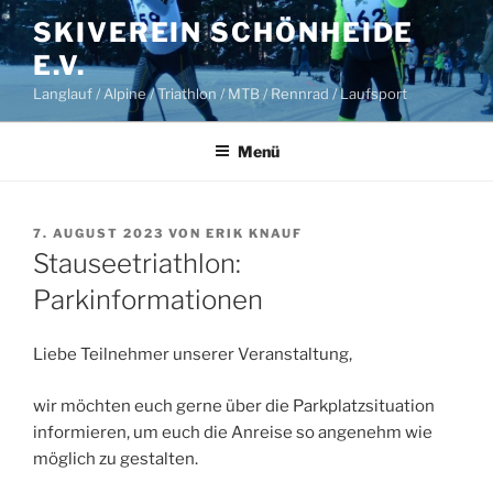
Zum
SKIVEREIN SCHÖNHEIDE
Inhalt
E.V.
springen
Langlauf / Alpine / Triathlon / MTB / Rennrad / Laufsport
Menü
VERÖFFENTLICHT
7. AUGUST 2023
VON
ERIK KNAUF
AM
Stauseetriathlon:
Parkinformationen
Liebe Teilnehmer unserer Veranstaltung,
wir möchten euch gerne über die Parkplatzsituation
informieren, um euch die Anreise so angenehm wie
möglich zu gestalten.