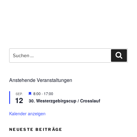
Suchen
Suche
nach:
Anstehende Veranstaltungen
H
8:00
-
17:00
SEP.
12
e
30. Westerzgebirgscup / Crosslauf
r
v
o
Kalender anzeigen
r
g
e
NEUESTE BEITRÄGE
h