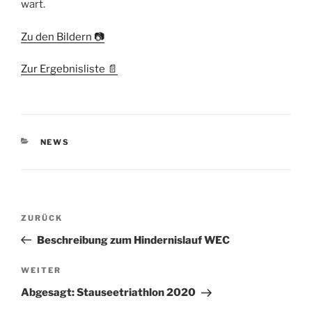
wart.
Zu den Bildern 📷
Zur Ergebnisliste 📄
KATEGORIEN
NEWS
Beitragsnavigation
Vorheriger
ZURÜCK
Beitrag
Beschreibung zum Hindernislauf WEC
Nächster
WEITER
Beitrag
Abgesagt: Stauseetriathlon 2020