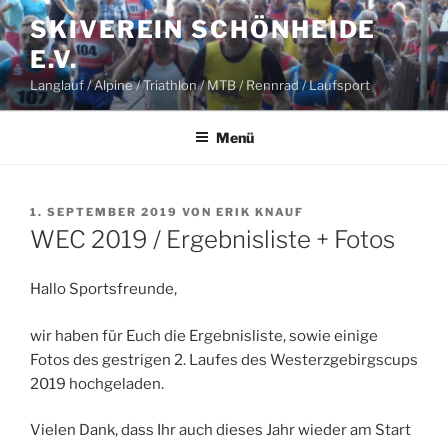
Zum
SKIVEREIN SCHÖNHEIDE
Inhalt
E.V.
springen
Langlauf / Alpine / Triathlon / MTB / Rennrad / Laufsport
Menü
VERÖFFENTLICHT
1. SEPTEMBER 2019
VON
ERIK KNAUF
AM
WEC 2019 / Ergebnisliste + Fotos
Hallo Sportsfreunde,
wir haben für Euch die Ergebnisliste, sowie einige
Fotos des gestrigen 2. Laufes des Westerzgebirgscups
2019 hochgeladen.
Vielen Dank, dass Ihr auch dieses Jahr wieder am Start