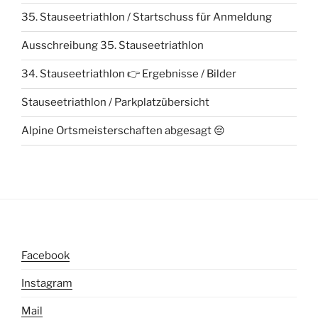
o
b
35. Stauseetriathlon / Startschuss für Anmeldung
e
n
Ausschreibung 35. Stauseetriathlon
34. Stauseetriathlon 👉 Ergebnisse / Bilder
Stauseetriathlon / Parkplatzübersicht
Alpine Ortsmeisterschaften abgesagt 😔
Facebook
Instagram
Mail